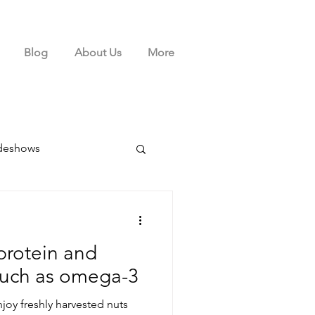
Blog
About Us
More
deshows
protein and
 such as omega-3
joy freshly harvested nuts