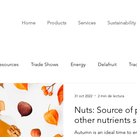
Home
Products
Services
Sustainability
esources
Trade Shows
Energy
Delafruit
Tra
d
31 oct 2022
2 min de lectura
Nuts: Source of 
other nutrients
Autumn is an ideal time to en