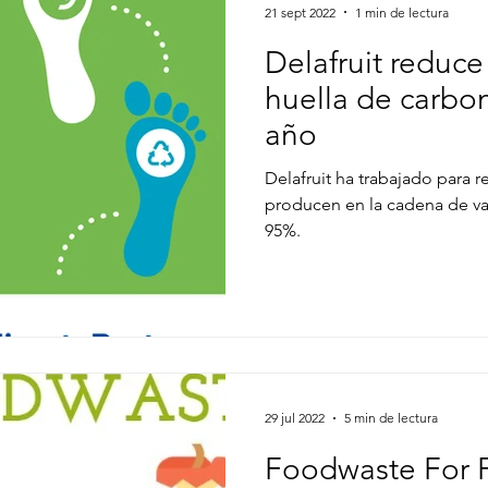
21 sept 2022
1 min de lectura
Delafruit reduc
huella de carbon
año
Delafruit ha trabajado para r
producen en la cadena de v
95%.
29 jul 2022
5 min de lectura
Foodwaste For 