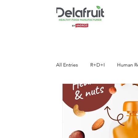
All Entries
R+D+I
Human R
Press Release
Healthy Foo